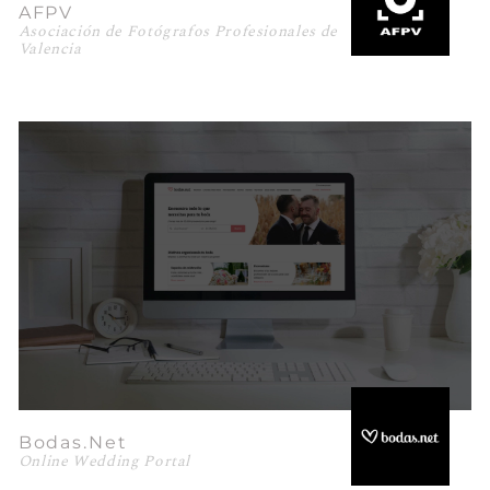
AFPV
Asociación de Fotógrafos Profesionales de
Valencia
Bodas.net
Online Wedding Portal