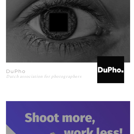
DuPho
Dutch association for photographers