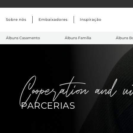
Skip to main content
Sobre nós
Embaixadores
Inspiração
Álbuns Casamento
Álbuns Família
Álbuns B
cooperation and m
PARCERIAS