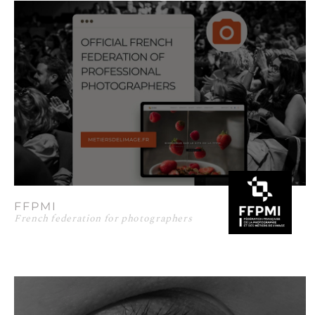
FFPMI
French federation for photographers