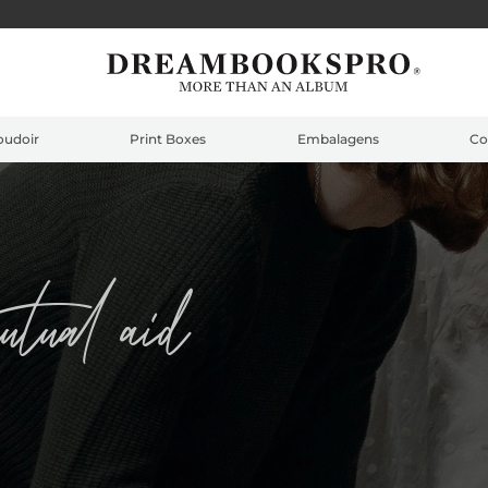
oudoir
Print Boxes
Embalagens
Co
utual aid