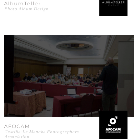
AlbumTeller
Photo Album Design
AFOCAM
Castilla-La Mancha Photographers
Association