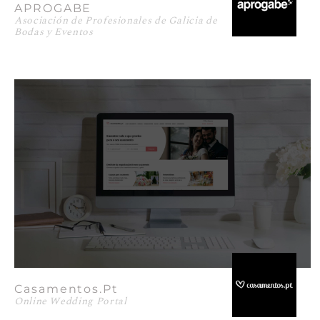
APROGABE
Asociación de Profesionales de Galicia de
Bodas y Eventos
Casamentos.pt
Online Wedding Portal