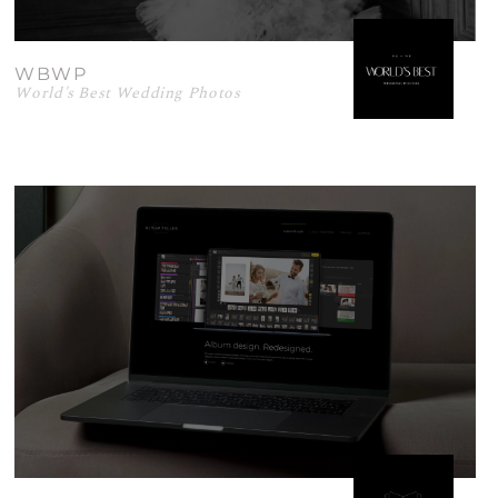
WBWP
World's Best Wedding Photos