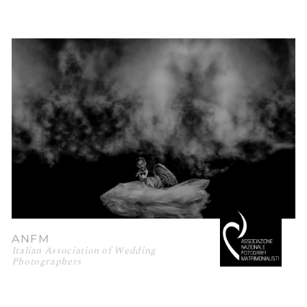
ANFM
Italian Association of Wedding
Photographers