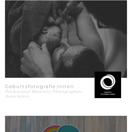
Geburtsfotografie:innen
Professional Maternity Photographers
Association