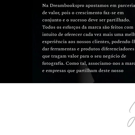
Na Dreambookspro apostamos em parceria
objetivo e que, através das suas áreas 
de valor, pois o crescimento faz-se em
especialidade, podem ajudar os nossos
conjunto e o sucesso deve ser partilhado.
clientes a fazer crescer o seu negócio da
Todos os esforços da marca são feitos com
fotografia. Pode encontrar parceiros 
intuito de oferecer cada vez mais uma mel
benefícios em diversas associações c
experiência aos nossos clientes, podendo-l
centros de formação para fotógrafos, estúdi
dar ferramentas e produtos diferenciadores
de diagramação e design de capas,
que tragam valor para o seu negócio de
associações de fotógrafos e plataformas de
fotografia. Como tal, associamo-nos a mar
e empresas que partilham deste nosso