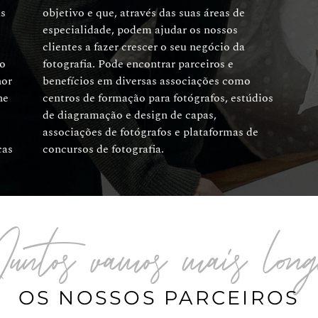
s
de
 o
e
hor
omo
he
os
cas
concursos de fotografia.
Juntos vamos mais lon
OS NOSSOS PARCEIROS