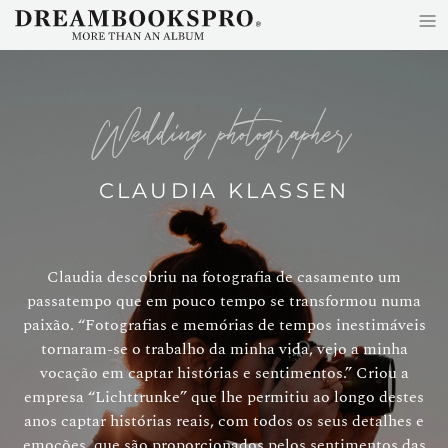
≡
Skip to main content
wedding photographer
CLAUDIA KLASSEN
Claudia descobriu na fotografia de casamento um
passatempo que em pouco tempo se transformou numa
paixão. “Fotografias e memórias de tempos inestimáveis
tornaram-se o trabalho da minha vida, vejo a minha
vocação em captar histórias e sentimentos.” Criou a
empresa “Lichttrunke” que lhe permitiu ao longo destes
anos captar histórias reais, com todos os seus detalhes e
emoções, que são proporcionados pelos sentimentos das